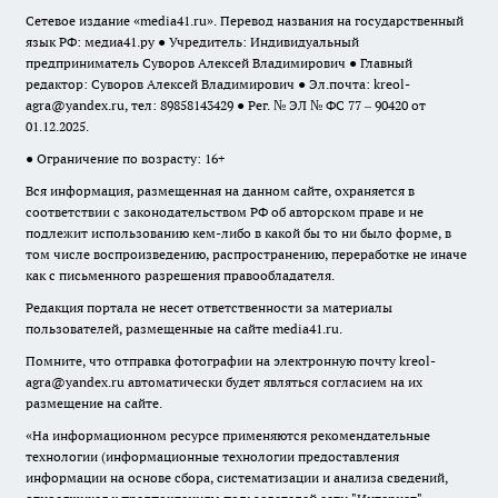
Сетевое издание «media41.ru». Перевод названия на государственный
язык РФ: медиа41.ру ● Учредитель: Индивидуальный
предприниматель Суворов Алексей Владимирович ● Главный
редактор: Суворов Алексей Владимирович ● Эл.почта:
kreol-
agra@yandex.ru
, тел: 89858143429 ● Рег. № ЭЛ № ФС 77 – 90420 от
01.12.2025.
● Ограничение по возрасту: 16+
Вся информация, размещенная на данном сайте, охраняется в
соответствии с законодательством РФ об авторском праве и не
подлежит использованию кем-либо в какой бы то ни было форме, в
том числе воспроизведению, распространению, переработке не иначе
как с письменного разрешения правообладателя.
Редакция портала не несет ответственности за материалы
пользователей, размещенные на сайте media41.ru.
Помните, что отправка фотографии на электронную почту
kreol-
agra@yandex.ru
автоматически будет являться согласием на их
размещение на сайте.
«На информационном ресурсе применяются рекомендательные
технологии (информационные технологии предоставления
информации на основе сбора, систематизации и анализа сведений,