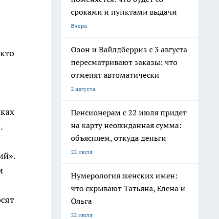
сроками и пунктами выдачи
Вчера
Озон и Вайлдберриз с 3 августа
 кто
пересматривают заказы: что
отменят автоматически
2 августа
мках
Пенсионерам с 22 июля придет
на карту неожиданная сумма:
.
объясняем, откуда деньги
22 июля
ий».
м
Нумерология женских имен:
что скрывают Татьяна, Елена и
осят
Ольга
22 июля