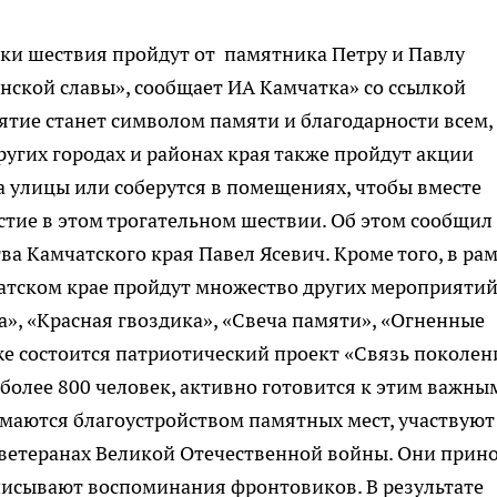
ки шествия пройдут от памятника Петру и Павлу
нской славы», сообщает ИА Камчатка» со ссылкой
ятие станет символом памяти и благодарности всем,
ругих городах и районах края также пройдут акции
 улицы или соберутся в помещениях, чтобы вместе
астие в этом трогательном шествии. Об этом сообщил
а Камчатского края Павел Ясевич. Кроме того, в ра
атском крае пройдут множество других мероприятий
а», «Красная гвоздика», «Свеча памяти», «Огненные
е состоится патриотический проект «Связь поколен
олее 800 человек, активно готовится к этим важны
маются благоустройством памятных мест, участвуют
о ветеранах Великой Отечественной войны. Они прин
писывают воспоминания фронтовиков. В результате