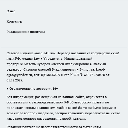
О нас
Контакты
Редакционная политика
Сетевое издание «media41.ru». Перевод названия на государственный
язык РФ: медиа41.ру ● Учредитель: Индивидуальный
предприниматель Суворов Алексей Владимирович ● Главный
редактор: Суворов Алексей Владимирович ● Эл.почта:
kreol-
agra@yandex.ru
, тел: 89858143429 ● Рег. № ЭЛ № ФС 77 – 90420 от
01.12.2025.
● Ограничение по возрасту: 16+
Вся информация, размещенная на данном сайте, охраняется в
соответствии с законодательством РФ об авторском праве и не
подлежит использованию кем-либо в какой бы то ни было форме, в
том числе воспроизведению, распространению, переработке не иначе
как с письменного разрешения правообладателя.
Редакция портала не несет ответственности за материалы