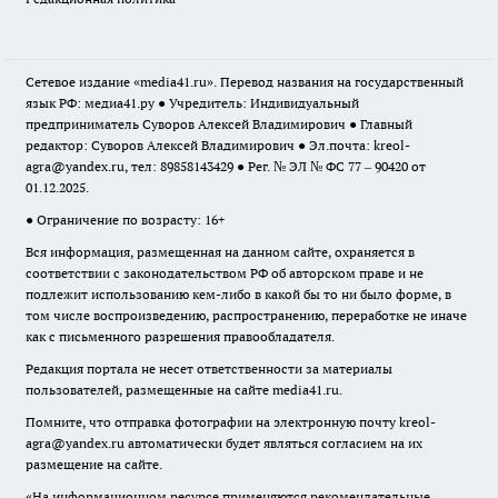
Сетевое издание «media41.ru». Перевод названия на государственный
язык РФ: медиа41.ру ● Учредитель: Индивидуальный
предприниматель Суворов Алексей Владимирович ● Главный
редактор: Суворов Алексей Владимирович ● Эл.почта:
kreol-
agra@yandex.ru
, тел: 89858143429 ● Рег. № ЭЛ № ФС 77 – 90420 от
01.12.2025.
● Ограничение по возрасту: 16+
Вся информация, размещенная на данном сайте, охраняется в
соответствии с законодательством РФ об авторском праве и не
подлежит использованию кем-либо в какой бы то ни было форме, в
том числе воспроизведению, распространению, переработке не иначе
как с письменного разрешения правообладателя.
Редакция портала не несет ответственности за материалы
пользователей, размещенные на сайте media41.ru.
Помните, что отправка фотографии на электронную почту
kreol-
agra@yandex.ru
автоматически будет являться согласием на их
размещение на сайте.
«На информационном ресурсе применяются рекомендательные