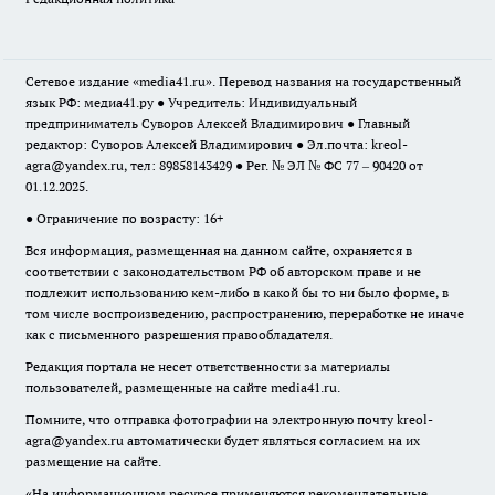
Сетевое издание «media41.ru». Перевод названия на государственный
язык РФ: медиа41.ру ● Учредитель: Индивидуальный
предприниматель Суворов Алексей Владимирович ● Главный
редактор: Суворов Алексей Владимирович ● Эл.почта:
kreol-
agra@yandex.ru
, тел: 89858143429 ● Рег. № ЭЛ № ФС 77 – 90420 от
01.12.2025.
● Ограничение по возрасту: 16+
Вся информация, размещенная на данном сайте, охраняется в
соответствии с законодательством РФ об авторском праве и не
подлежит использованию кем-либо в какой бы то ни было форме, в
том числе воспроизведению, распространению, переработке не иначе
как с письменного разрешения правообладателя.
Редакция портала не несет ответственности за материалы
пользователей, размещенные на сайте media41.ru.
Помните, что отправка фотографии на электронную почту
kreol-
agra@yandex.ru
автоматически будет являться согласием на их
размещение на сайте.
«На информационном ресурсе применяются рекомендательные