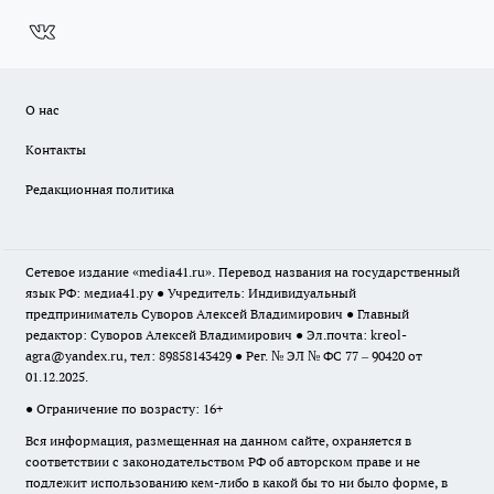
О нас
Контакты
Редакционная политика
Сетевое издание «media41.ru». Перевод названия на государственный
язык РФ: медиа41.ру ● Учредитель: Индивидуальный
предприниматель Суворов Алексей Владимирович ● Главный
редактор: Суворов Алексей Владимирович ● Эл.почта:
kreol-
agra@yandex.ru
, тел: 89858143429 ● Рег. № ЭЛ № ФС 77 – 90420 от
01.12.2025.
● Ограничение по возрасту: 16+
Вся информация, размещенная на данном сайте, охраняется в
соответствии с законодательством РФ об авторском праве и не
подлежит использованию кем-либо в какой бы то ни было форме, в