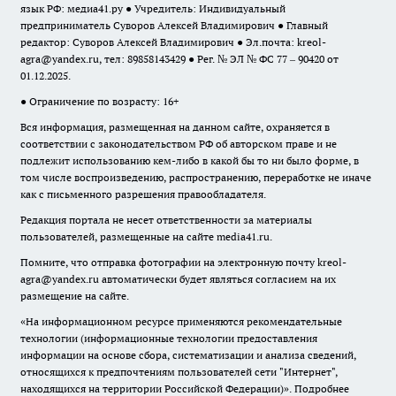
язык РФ: медиа41.ру ● Учредитель: Индивидуальный
предприниматель Суворов Алексей Владимирович ● Главный
редактор: Суворов Алексей Владимирович ● Эл.почта:
kreol-
agra@yandex.ru
, тел: 89858143429 ● Рег. № ЭЛ № ФС 77 – 90420 от
01.12.2025.
● Ограничение по возрасту: 16+
Вся информация, размещенная на данном сайте, охраняется в
соответствии с законодательством РФ об авторском праве и не
подлежит использованию кем-либо в какой бы то ни было форме, в
том числе воспроизведению, распространению, переработке не иначе
как с письменного разрешения правообладателя.
Редакция портала не несет ответственности за материалы
пользователей, размещенные на сайте media41.ru.
Помните, что отправка фотографии на электронную почту
kreol-
agra@yandex.ru
автоматически будет являться согласием на их
размещение на сайте.
«На информационном ресурсе применяются рекомендательные
технологии (информационные технологии предоставления
информации на основе сбора, систематизации и анализа сведений,
относящихся к предпочтениям пользователей сети "Интернет",
находящихся на территории Российской Федерации)».
Подробнее