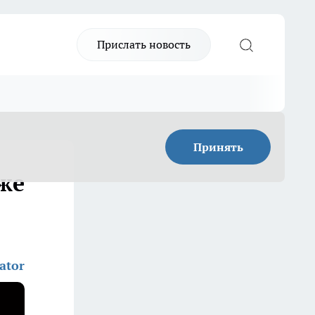
Прислать новость
Принять
аже
ator