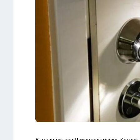
В прокуратуре Петропавловска-Камчат