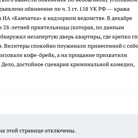
ъявлено обвинение по ч. 3 ст. 158 УК РФ — кража
 ИА «Камчатка» в надзорном ведомстве. В декабре
 28-летней приятельницы (которая, по данным
 обнаружил незапертую дверь квартиры, где крепко с
и. Визитеры спокойно поужинали принесенной с соб
низовали кофе-брейк, а на прощание прихватили
. Дело, достойное сценария криминальной комедии,
а этой странице отключены.