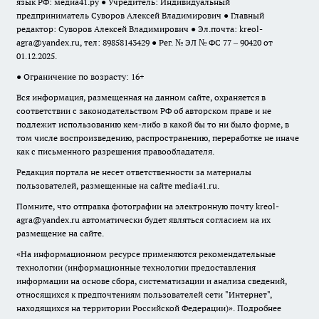
язык РФ: медиа41.ру ● Учредитель: Индивидуальный
предприниматель Суворов Алексей Владимирович ● Главный
редактор: Суворов Алексей Владимирович ● Эл.почта:
kreol-
agra@yandex.ru
, тел: 89858143429 ● Рег. № ЭЛ № ФС 77 – 90420 от
01.12.2025.
● Ограничение по возрасту: 16+
Вся информация, размещенная на данном сайте, охраняется в
соответствии с законодательством РФ об авторском праве и не
подлежит использованию кем-либо в какой бы то ни было форме, в
том числе воспроизведению, распространению, переработке не иначе
как с письменного разрешения правообладателя.
Редакция портала не несет ответственности за материалы
пользователей, размещенные на сайте media41.ru.
Помните, что отправка фотографии на электронную почту
kreol-
agra@yandex.ru
автоматически будет являться согласием на их
размещение на сайте.
«На информационном ресурсе применяются рекомендательные
технологии (информационные технологии предоставления
информации на основе сбора, систематизации и анализа сведений,
относящихся к предпочтениям пользователей сети "Интернет",
находящихся на территории Российской Федерации)».
Подробнее