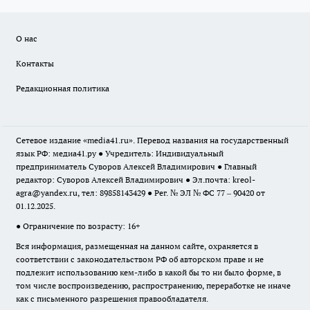
О нас
Контакты
Редакционная политика
Сетевое издание «media41.ru». Перевод названия на государственный
язык РФ: медиа41.ру ● Учредитель: Индивидуальный
предприниматель Суворов Алексей Владимирович ● Главный
редактор: Суворов Алексей Владимирович ● Эл.почта:
kreol-
agra@yandex.ru
, тел: 89858143429 ● Рег. № ЭЛ № ФС 77 – 90420 от
01.12.2025.
● Ограничение по возрасту: 16+
Вся информация, размещенная на данном сайте, охраняется в
соответствии с законодательством РФ об авторском праве и не
подлежит использованию кем-либо в какой бы то ни было форме, в
том числе воспроизведению, распространению, переработке не иначе
как с письменного разрешения правообладателя.