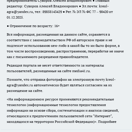
предприниматель Суворов Алексей Владимирович ● Главный
редактор: Суворов Алексей Владимирович ● Эл.почта:
kreol-
agra@yandex.ru
, тел: 89858143429 ● Рег. № ЭЛ № ФС 77 – 90420 от
01.12.2025.
● Ограничение по возрасту: 16+
Вся информация, размещенная на данном сайте, охраняется в
соответствии с законодательством РФ об авторском праве и не
подлежит использованию кем-либо в какой бы то ни было форме, в
том числе воспроизведению, распространению, переработке не иначе
как с письменного разрешения правообладателя.
Редакция портала не несет ответственности за материалы
пользователей, размещенные на сайте media41.ru.
Помните, что отправка фотографии на электронную почту
kreol-
agra@yandex.ru
автоматически будет являться согласием на их
размещение на сайте.
«На информационном ресурсе применяются рекомендательные
технологии (информационные технологии предоставления
информации на основе сбора, систематизации и анализа сведений,
относящихся к предпочтениям пользователей сети "Интернет",
находящихся на территории Российской Федерации)».
Подробнее