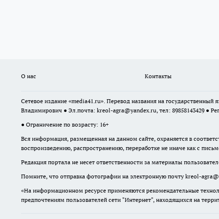
О нас
Контакты
Сетевое издание «media41.ru». Перевод названия на государственный
Владимирович ● Эл.почта:
kreol-agra@yandex.ru
, тел: 89858143429 ● Ре
● Ограничение по возрасту: 16+
Вся информация, размещенная на данном сайте, охраняется в соответс
воспроизведению, распространению, переработке не иначе как с пись
Редакция портала не несет ответственности за материалы пользовател
Помните, что отправка фотографии на электронную почту
kreol-agra@
«На информационном ресурсе применяются рекомендательные техноло
предпочтениям пользователей сети "Интернет", находящихся на терр