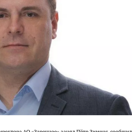
директора АО «Заречное» занял Пётр Зименс, сообщи