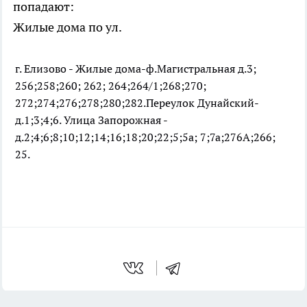
попадают:
Жилые дома по ул.
г. Елизово - Жилые дома-ф.Магистральная д.3;
256;258;260; 262; 264;264/1;268;270;
272;274;276;278;280;282.Переулок Дунайский-
д.1;3;4;6. Улица Запорожная -
д.2;4;6;8;10;12;14;16;18;20;22;5;5а; 7;7а;276А;266;
25.