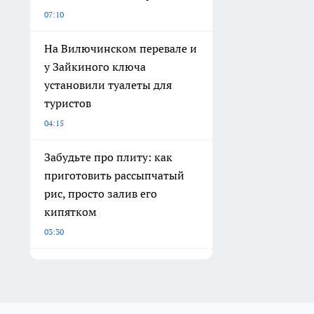
07:10
На Вилючинском перевале и
у Зайкиного ключа
установили туалеты для
туристов
04:15
Забудьте про плиту: как
приготовить рассыпчатый
рис, просто залив его
кипятком
03:30