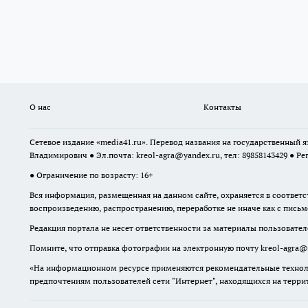
О нас
Контакты
Сетевое издание «media41.ru». Перевод названия на государственный
Владимирович ● Эл.почта:
kreol-agra@yandex.ru
, тел: 89858143429 ● Ре
● Ограничение по возрасту: 16+
Вся информация, размещенная на данном сайте, охраняется в соответс
воспроизведению, распространению, переработке не иначе как с пись
Редакция портала не несет ответственности за материалы пользовател
Помните, что отправка фотографии на электронную почту
kreol-agra@
«На информационном ресурсе применяются рекомендательные техноло
предпочтениям пользователей сети "Интернет", находящихся на терр