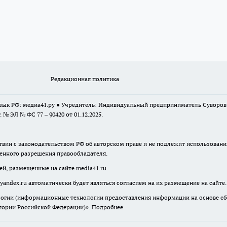
Редакционная политика
 язык РФ: медиа41.ру ● Учредитель: Индивидуальный предприниматель Суворо
г. № ЭЛ № ФС 77 – 90420 от 01.12.2025.
твии с законодательством РФ об авторском праве и не подлежит использовани
менного разрешения правообладателя.
ей, размещенные на сайте media41.ru.
yandex.ru
автоматически будет являться согласием на их размещение на сайте.
гии (информационные технологии предоставления информации на основе сбор
итории Российской Федерации)».
Подробнее