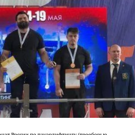
онат России по пауэрлифтингу (троеборью