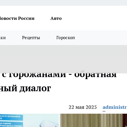
Новости России
Авто
аки
Рецепты
Гороскоп
 с горожанами - обратная
вный диалог
22 мая 2025
administr