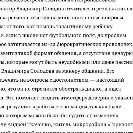
рнатор Владимир Солодов отчитался о результатах с
лава региона ответил на многочисленные вопросы
м: от того, как помочь талантливому ребёнку
е, если в школе нет футбольного поля, до проблем
рое затягивается из-за бюрократических проволочек
равится такой формат общения, а отсутствие цензуры
сы, которые могут быть неудобными или даже пассив
 Владимира Солодова за манеру общения. Его
отвечать на вопросы с достоинством — настоящий
, что он не стремится обострять диалог, а ищет
. Это помогает создать атмосферу доверия и уважен
ые результаты работы его команды, так как были
по которым можно было бы судить об измениях
чу Андрей Ткаченко, житель микрорайона «Горизонт