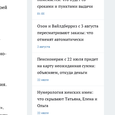
сроками и пунктами выдачи
воей
01:05
Озон и Вайлдберриз с 3 августа
пересматривают заказы: что
.
отменят автоматически
2 августа
но-
Пенсионерам с 22 июля придет
на карту неожиданная сумма:
объясняем, откуда деньги
22 июля
ия.
Нумерология женских имен:
что скрывают Татьяна, Елена и
Ольга
».
22 июля