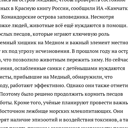
ных в Красную книгу России, сообщили ИА «Камчатк
 Командорские острова заповедника. Несмотря
ржке людей, животные всё ещё нуждаются в помощи.
рослых песцов, которые играют ключевую роль
аземный хищник на Медном и важный элемент местн
 их под угрозу исчезновения. В прошлом году на ост
, что позволило животным пережить зиму. Но сейчас
ожения, ослабленные самки с детёнышами нуждаются
исты, прибывшие на Медный, обнаружили, что
ду, работают эффективно. Однако они также отмети
я. Поэтому было решено продолжить кормить песцов
боты. Кроме того, учёные планируют провести важн
о-Восточном лежбище морских млекопитающих. Они
ерят наличие эпизоотий и воздействия токсинов, а т