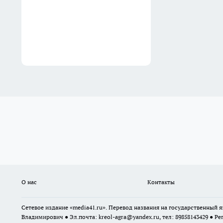
О нас
Контакты
Сетевое издание «media41.ru». Перевод названия на государственный
Владимирович ● Эл.почта:
kreol-agra@yandex.ru
, тел: 89858143429 ● Ре