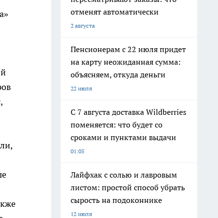
отменят автоматически
а»
2 августа
Пенсионерам с 22 июля придет
на карту неожиданная сумма:
ой
объясняем, откуда деньги
ров
22 июля
,
С 7 августа доставка Wildberries
поменяется: что будет со
сроками и пунктами выдачи
ли,
01:05
ые
Лайфхак с солью и лавровым
листом: простой способ убрать
сырость на подоконнике
акже
12 июля