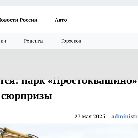
Новости России
Авто
аки
Рецепты
Гороскоп
тся: парк «Простоквашино»
е сюрпризы
27 мая 2025
administr