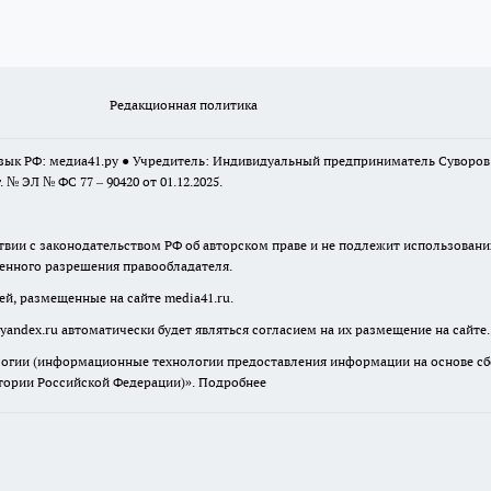
Редакционная политика
 язык РФ: медиа41.ру ● Учредитель: Индивидуальный предприниматель Суворо
г. № ЭЛ № ФС 77 – 90420 от 01.12.2025.
твии с законодательством РФ об авторском праве и не подлежит использовани
менного разрешения правообладателя.
ей, размещенные на сайте media41.ru.
yandex.ru
автоматически будет являться согласием на их размещение на сайте.
гии (информационные технологии предоставления информации на основе сбор
итории Российской Федерации)».
Подробнее