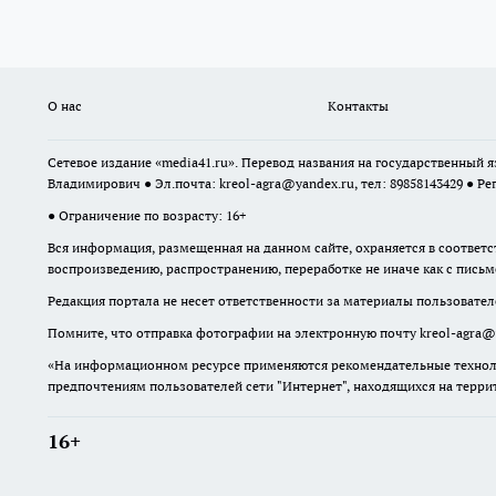
О нас
Контакты
Сетевое издание «media41.ru». Перевод названия на государственный
Владимирович ● Эл.почта:
kreol-agra@yandex.ru
, тел: 89858143429 ● Ре
● Ограничение по возрасту: 16+
Вся информация, размещенная на данном сайте, охраняется в соответс
воспроизведению, распространению, переработке не иначе как с пись
Редакция портала не несет ответственности за материалы пользовател
Помните, что отправка фотографии на электронную почту
kreol-agra@
«На информационном ресурсе применяются рекомендательные техноло
предпочтениям пользователей сети "Интернет", находящихся на терр
16+