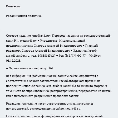
Контакты
Редакционная политика
Сетевое издание «media41.ru». Перевод названия на государственный
язык РФ: медиа41.ру ● Учредитель: Индивидуальный
предприниматель Суворов Алексей Владимирович ● Главный
редактор: Суворов Алексей Владимирович ● Эл.почта:
kreol-
agra@yandex.ru
, тел: 89858143429 ● Рег. № ЭЛ № ФС 77 – 90420 от
01.12.2025.
● Ограничение по возрасту: 16+
Вся информация, размещенная на данном сайте, охраняется в
соответствии с законодательством РФ об авторском праве и не
подлежит использованию кем-либо в какой бы то ни было форме, в
том числе воспроизведению, распространению, переработке не иначе
как с письменного разрешения правообладателя.
Редакция портала не несет ответственности за материалы
пользователей, размещенные на сайте media41.ru.
Помните, что отправка фотографии на электронную почту
kreol-