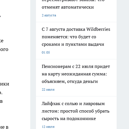
отменят автоматически
ь
2 августа
С 7 августа доставка Wildberries
поменяется: что будет со
ке
сроками и пунктами выдачи
ного
01:05
Пенсионерам с 22 июля придет
на карту неожиданная сумма:
объясняем, откуда деньги
ники
22 июля
.
 в
Лайфхак с солью и лавровым
листом: простой способ убрать
сырость на подоконнике
ие в
12 июля