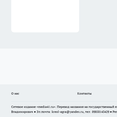
О нас
Контакты
Сетевое издание «media41.ru». Перевод названия на государственный
Владимирович ● Эл.почта:
kreol-agra@yandex.ru
, тел: 89858143429 ● Ре