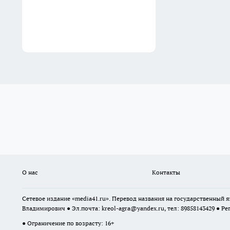
О нас
Контакты
Сетевое издание «media41.ru». Перевод названия на государственный
Владимирович ● Эл.почта:
kreol-agra@yandex.ru
, тел: 89858143429 ● Ре
● Ограничение по возрасту: 16+