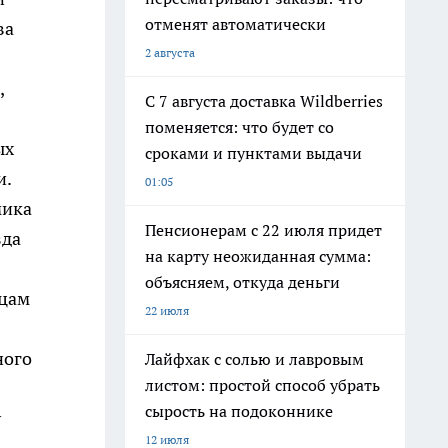
отменят автоматически
ва
2 августа
,
С 7 августа доставка Wildberries
поменяется: что будет со
ых
сроками и пунктами выдачи
и.
01:05
мика
Пенсионерам с 22 июля придет
зда
на карту неожиданная сумма:
объясняем, откуда деньги
ицам
22 июля
ного
Лайфхак с солью и лавровым
листом: простой способ убрать
сырость на подоконнике
у
12 июля