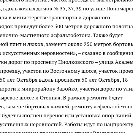
 вдоль жилых домов № 35, 37, 39 по улице Пономаре
или в министерстве транспорта и дорожного
рядок приведут более 500 метров дорожного полотна
беночно-мастичного асфальтобетона. Также будет
ной плит и люков, заменят около 250 метров бортов
 искусственных неровностей», – сказано в сообщени
тки дорог по проспекту Циолковского – улица Акаде
проезду, участок по Восточному шоссе, участок прое
50 лет Октября вдоль проспекта 50 лет Октября, 18
дороги к микрорайону Завойко, участки дорог по ул
ырское шоссе и Степная. В рамках ремонта будут
в, замене бортовых камней, ремонту асфальтобетон
х будет выполнен перенос или установка опор линий
усственных неровностей. Работы идут по нацпроект