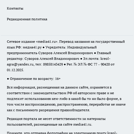
Контакты
Редакционная политика
Сетевое издание «media41.ru». Перевод названия на государственный
язык РФ: медиа41.ру ● Учредитель: Индивидуальный
предприниматель Суворов Алексей Владимирович ● Главный
редактор: Суворов Алексей Владимирович ● Эл.почта:
kreol-
agra@yandex.ru
, тел: 89858143429 ● Рег. № ЭЛ № ФС 77 – 90420 от
01.12.2025.
● Ограничение по возрасту: 16+
Вся информация, размещенная на данном сайте, охраняется в
соответствии с законодательством РФ об авторском праве и не
подлежит использованию кем-либо в какой бы то ни было форме, в
том числе воспроизведению, распространению, переработке не иначе
как с письменного разрешения правообладателя.
Редакция портала не несет ответственности за материалы
пользователей, размещенные на сайте media41.ru.
Помните, что отправка фотографии на электронную почту
kreol-