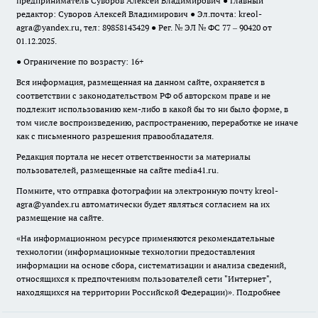
предприниматель Суворов Алексей Владимирович ● Главный
редактор: Суворов Алексей Владимирович ● Эл.почта:
kreol-
agra@yandex.ru
, тел: 89858143429 ● Рег. № ЭЛ № ФС 77 – 90420 от
01.12.2025.
● Ограничение по возрасту: 16+
Вся информация, размещенная на данном сайте, охраняется в
соответствии с законодательством РФ об авторском праве и не
подлежит использованию кем-либо в какой бы то ни было форме, в
том числе воспроизведению, распространению, переработке не иначе
как с письменного разрешения правообладателя.
Редакция портала не несет ответственности за материалы
пользователей, размещенные на сайте media41.ru.
Помните, что отправка фотографии на электронную почту
kreol-
agra@yandex.ru
автоматически будет являться согласием на их
размещение на сайте.
«На информационном ресурсе применяются рекомендательные
технологии (информационные технологии предоставления
информации на основе сбора, систематизации и анализа сведений,
относящихся к предпочтениям пользователей сети "Интернет",
находящихся на территории Российской Федерации)».
Подробнее