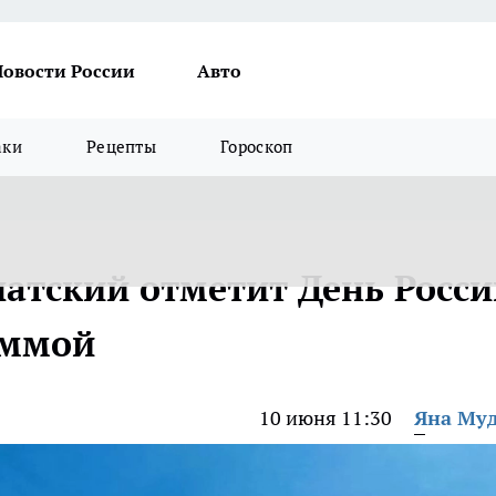
Новости России
Авто
аки
Рецепты
Гороскоп
атский отметит День Росси
аммой
10 июня 11:30
Яна Му