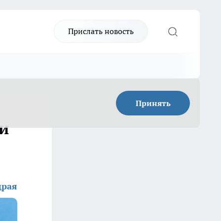
Прислать новость
Принять
и
драя