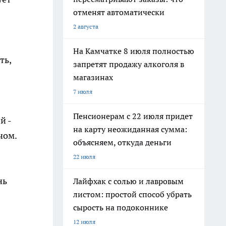
отменят автоматически
2 августа
На Камчатке 8 июля полностью
ть,
запретят продажу алкоголя в
магазинах
7 июля
Пенсионерам с 22 июля придет
й -
на карту неожиданная сумма:
чом.
объясняем, откуда деньги
22 июля
нь
Лайфхак с солью и лавровым
листом: простой способ убрать
сырость на подоконнике
12 июля