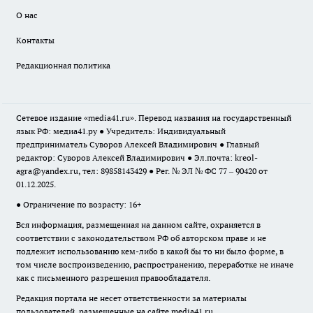
О нас
Контакты
Редакционная политика
Сетевое издание «media41.ru». Перевод названия на государственный
язык РФ: медиа41.ру ● Учредитель: Индивидуальный
предприниматель Суворов Алексей Владимирович ● Главный
редактор: Суворов Алексей Владимирович ● Эл.почта:
kreol-
agra@yandex.ru
, тел: 89858143429 ● Рег. № ЭЛ № ФС 77 – 90420 от
01.12.2025.
● Ограничение по возрасту: 16+
Вся информация, размещенная на данном сайте, охраняется в
соответствии с законодательством РФ об авторском праве и не
подлежит использованию кем-либо в какой бы то ни было форме, в
том числе воспроизведению, распространению, переработке не иначе
как с письменного разрешения правообладателя.
Редакция портала не несет ответственности за материалы
пользователей, размещенные на сайте media41.ru.