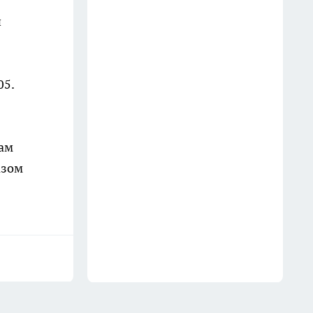
и
Лайфхак с солью и лавровым
листом: простой способ убрать
сырость на подоконнике
05.
12 июля
«Август начнется с пекла, а
закончится зимой»: синоптики
там
в шоке от нового прогноза
азом
21 июля