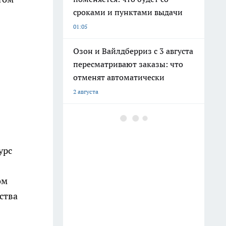
сроками и пунктами выдачи
01:05
Озон и Вайлдберриз с 3 августа
пересматривают заказы: что
отменят автоматически
2 августа
Пенсионерам с 22 июля придет
на карту неожиданная сумма:
объясняем, откуда деньги
урс
22 июля
ом
Нумерология женских имен:
что скрывают Татьяна, Елена и
ства
Ольга
22 июля