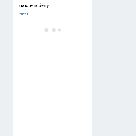
навлечь беду
20:20
Желтеют листья на
помидорах? Одна ложка
магния превратит грядку в
томатную фабрику
19:40
Осень-2026 ударит без
предупреждения: синоптики
обещают холодный поворот
уже в сентябре
18:20
Очередной циклон испортит
погоду на Камчатке в