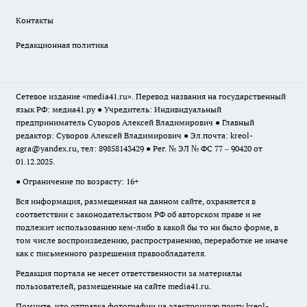
Контакты
Редакционная политика
Сетевое издание «media41.ru». Перевод названия на государственный
язык РФ: медиа41.ру ● Учредитель: Индивидуальный
предприниматель Суворов Алексей Владимирович ● Главный
редактор: Суворов Алексей Владимирович ● Эл.почта:
kreol-
agra@yandex.ru
, тел: 89858143429 ● Рег. № ЭЛ № ФС 77 – 90420 от
01.12.2025.
● Ограничение по возрасту: 16+
Вся информация, размещенная на данном сайте, охраняется в
соответствии с законодательством РФ об авторском праве и не
подлежит использованию кем-либо в какой бы то ни было форме, в
том числе воспроизведению, распространению, переработке не иначе
как с письменного разрешения правообладателя.
Редакция портала не несет ответственности за материалы
пользователей, размещенные на сайте media41.ru.
Помните, что отправка фотографии на электронную почту
kreol-