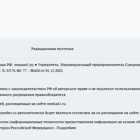
Редакционная политика
 язык РФ: медиа41.ру ● Учредитель: Индивидуальный предприниматель Суворо
г. № ЭЛ № ФС 77 – 90420 от 01.12.2025.
твии с законодательством РФ об авторском праве и не подлежит использовани
менного разрешения правообладателя.
ей, размещенные на сайте media41.ru.
yandex.ru
автоматически будет являться согласием на их размещение на сайте.
гии (информационные технологии предоставления информации на основе сбор
итории Российской Федерации)».
Подробнее