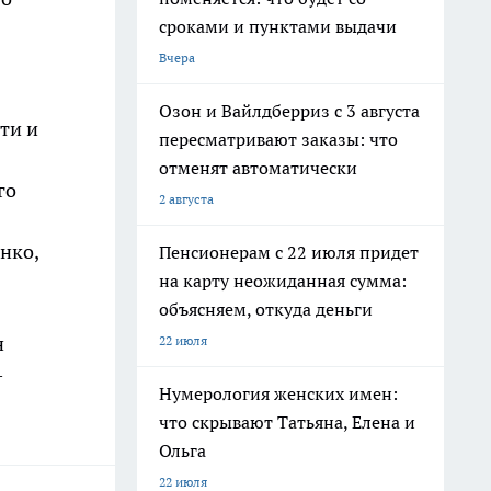
сроками и пунктами выдачи
Вчера
Озон и Вайлдберриз с 3 августа
ти и
пересматривают заказы: что
отменят автоматически
го
2 августа
нко,
Пенсионерам с 22 июля придет
на карту неожиданная сумма:
объясняем, откуда деньги
н
22 июля
–
Нумерология женских имен:
что скрывают Татьяна, Елена и
Ольга
22 июля