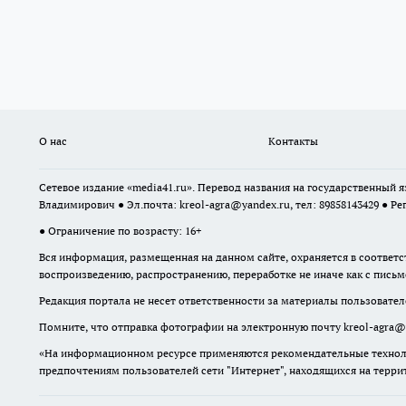
О нас
Контакты
Сетевое издание «media41.ru». Перевод названия на государственный
Владимирович ● Эл.почта:
kreol-agra@yandex.ru
, тел: 89858143429 ● Ре
● Ограничение по возрасту: 16+
Вся информация, размещенная на данном сайте, охраняется в соответс
воспроизведению, распространению, переработке не иначе как с пись
Редакция портала не несет ответственности за материалы пользовател
Помните, что отправка фотографии на электронную почту
kreol-agra@
«На информационном ресурсе применяются рекомендательные техноло
предпочтениям пользователей сети "Интернет", находящихся на терр