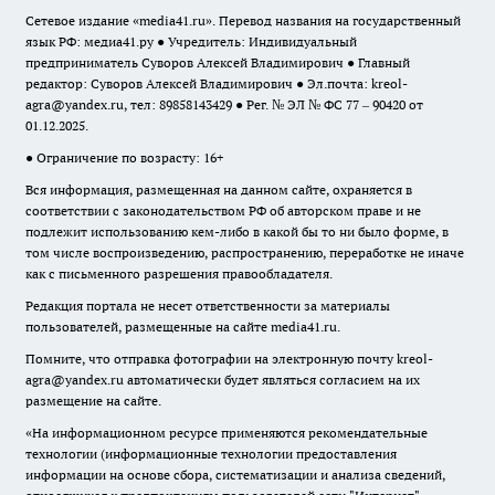
Сетевое издание «media41.ru». Перевод названия на государственный
язык РФ: медиа41.ру ● Учредитель: Индивидуальный
предприниматель Суворов Алексей Владимирович ● Главный
редактор: Суворов Алексей Владимирович ● Эл.почта:
kreol-
agra@yandex.ru
, тел: 89858143429 ● Рег. № ЭЛ № ФС 77 – 90420 от
01.12.2025.
● Ограничение по возрасту: 16+
Вся информация, размещенная на данном сайте, охраняется в
соответствии с законодательством РФ об авторском праве и не
подлежит использованию кем-либо в какой бы то ни было форме, в
том числе воспроизведению, распространению, переработке не иначе
как с письменного разрешения правообладателя.
Редакция портала не несет ответственности за материалы
пользователей, размещенные на сайте media41.ru.
Помните, что отправка фотографии на электронную почту
kreol-
agra@yandex.ru
автоматически будет являться согласием на их
размещение на сайте.
«На информационном ресурсе применяются рекомендательные
технологии (информационные технологии предоставления
информации на основе сбора, систематизации и анализа сведений,