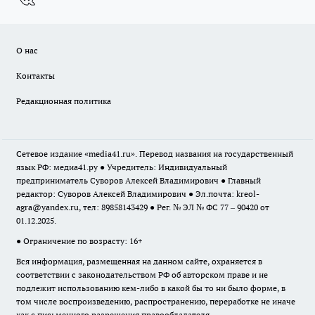
О нас
Контакты
Редакционная политика
Сетевое издание «media41.ru». Перевод названия на государственный
язык РФ: медиа41.ру ● Учредитель: Индивидуальный
предприниматель Суворов Алексей Владимирович ● Главный
редактор: Суворов Алексей Владимирович ● Эл.почта:
kreol-
agra@yandex.ru
, тел: 89858143429 ● Рег. № ЭЛ № ФС 77 – 90420 от
01.12.2025.
● Ограничение по возрасту: 16+
Вся информация, размещенная на данном сайте, охраняется в
соответствии с законодательством РФ об авторском праве и не
подлежит использованию кем-либо в какой бы то ни было форме, в
том числе воспроизведению, распространению, переработке не иначе
как с письменного разрешения правообладателя.