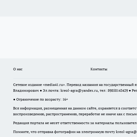
О нас
Контакты
Сетевое издание «media41.ru». Перевод названия на государственный
Владимирович ● Эл.почта:
kreol-agra@yandex.ru
, тел: 89858143429 ● Ре
● Ограничение по возрасту: 16+
Вся информация, размещенная на данном сайте, охраняется в соответс
воспроизведению, распространению, переработке не иначе как с пись
Редакция портала не несет ответственности за материалы пользовател
Помните, что отправка фотографии на электронную почту
kreol-agra@