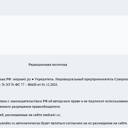
Редакционная политика
 язык РФ: медиа41.ру ● Учредитель: Индивидуальный предприниматель Суворо
г. № ЭЛ № ФС 77 – 90420 от 01.12.2025.
твии с законодательством РФ об авторском праве и не подлежит использовани
менного разрешения правообладателя.
ей, размещенные на сайте media41.ru.
yandex.ru
автоматически будет являться согласием на их размещение на сайте.