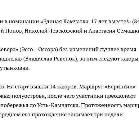
 в номинации «Единая Камчатка. 17 лет вместе!» (Эс
ей Попов, Николай Левсковский и Анастасия Семашк
евера» (Эссо – Оссора) без изменений лучшее время
адислав (Владислав Ревенок), за ним следуют каюры
Кутынковав.
ссо. На старт вышли 14 каюров. Маршрут «Берингии»
жью полуострова, после чего участники преодолеют
о побережья до Усть-Камчатска. Протяженность марш
В среднем его прохождение занимает три недели.