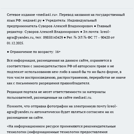
Сетевое издание «media41.ru». Перевод названия на государственный
язык РФ: медиа41.ру ● Учредитель: Индивидуальный
предприниматель Суворов Алексей Владимирович ● Главный
редактор: Суворов Алексей Владимирович ● Эл.почта:
kreol-
agra@yandex.ru
, тел: 89858143429 ● Рег. № ЭЛ № ФС 77 – 90420 от
01.12.2025.
● Ограничение по возрасту: 16+
Вся информация, размещенная на данном сайте, охраняется в
соответствии с законодательством РФ об авторском праве и не
подлежит использованию кем-либо в какой бы то ни было форме, в
том числе воспроизведению, распространению, переработке не иначе
как с письменного разрешения правообладателя.
Редакция портала не несет ответственности за материалы
пользователей, размещенные на сайте media41.ru.
Помните, что отправка фотографии на электронную почту
kreol-
agra@yandex.ru
автоматически будет являться согласием на их
размещение на сайте.
«На информационном ресурсе применяются рекомендательные
технологии (информационные технологии предоставления