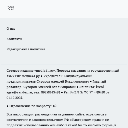
О нас
Контакты
Редакционная политика
Сетевое издание «media41.ru». Перевод названия на государственный
язык РФ: медиа41.ру ● Учредитель: Индивидуальный
предприниматель Суворов Алексей Владимирович ● Главный
редактор: Суворов Алексей Владимирович ● Эл.почта:
kreol-
agra@yandex.ru
, тел: 89858143429 ● Рег. № ЭЛ № ФС 77 – 90420 от
01.12.2025.
● Ограничение по возрасту: 16+
Вся информация, размещенная на данном сайте, охраняется в
соответствии с законодательством РФ об авторском праве и не
подлежит использованию кем-либо в какой бы то ни было форме, в