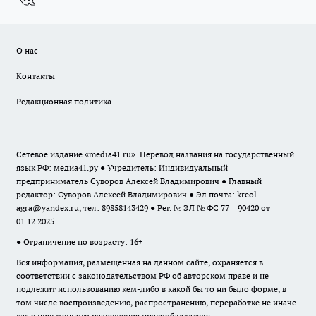
О нас
Контакты
Редакционная политика
Сетевое издание «media41.ru». Перевод названия на государственный
язык РФ: медиа41.ру ● Учредитель: Индивидуальный
предприниматель Суворов Алексей Владимирович ● Главный
редактор: Суворов Алексей Владимирович ● Эл.почта:
kreol-
agra@yandex.ru
, тел: 89858143429 ● Рег. № ЭЛ № ФС 77 – 90420 от
01.12.2025.
● Ограничение по возрасту: 16+
Вся информация, размещенная на данном сайте, охраняется в
соответствии с законодательством РФ об авторском праве и не
подлежит использованию кем-либо в какой бы то ни было форме, в
том числе воспроизведению, распространению, переработке не иначе
как с письменного разрешения правообладателя.