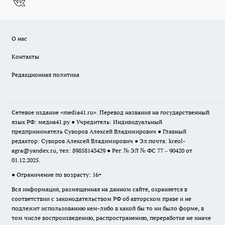
О нас
Контакты
Редакционная политика
Сетевое издание «media41.ru». Перевод названия на государственный
язык РФ: медиа41.ру ● Учредитель: Индивидуальный
предприниматель Суворов Алексей Владимирович ● Главный
редактор: Суворов Алексей Владимирович ● Эл.почта:
kreol-
agra@yandex.ru
, тел: 89858143429 ● Рег. № ЭЛ № ФС 77 – 90420 от
01.12.2025.
● Ограничение по возрасту: 16+
Вся информация, размещенная на данном сайте, охраняется в
соответствии с законодательством РФ об авторском праве и не
подлежит использованию кем-либо в какой бы то ни было форме, в
том числе воспроизведению, распространению, переработке не иначе