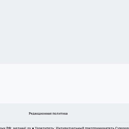
Редакционная политика
 язык РФ: медиа41.ру ● Учредитель: Индивидуальный предприниматель Суворо