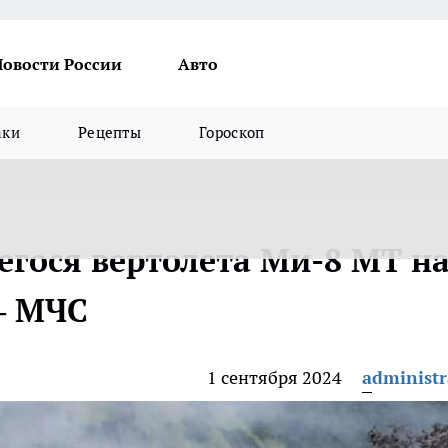
Новости России
Авто
аки
Рецепты
Гороскоп
гося вертолета Ми-8 МТ н
— МЧС
1 сентября 2024
administr