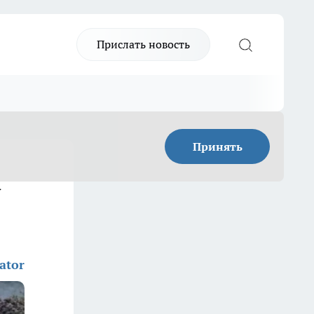
Прислать новость
Принять
а
ator