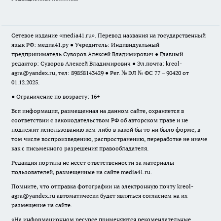
Сетевое издание «media41.ru». Перевод названия на государственный
язык РФ: медиа41.ру ● Учредитель: Индивидуальный
предприниматель Суворов Алексей Владимирович ● Главный
редактор: Суворов Алексей Владимирович ● Эл.почта:
kreol-
agra@yandex.ru
, тел: 89858143429 ● Рег. № ЭЛ № ФС 77 – 90420 от
01.12.2025.
● Ограничение по возрасту: 16+
Вся информация, размещенная на данном сайте, охраняется в
соответствии с законодательством РФ об авторском праве и не
подлежит использованию кем-либо в какой бы то ни было форме, в
том числе воспроизведению, распространению, переработке не иначе
как с письменного разрешения правообладателя.
Редакция портала не несет ответственности за материалы
пользователей, размещенные на сайте media41.ru.
Помните, что отправка фотографии на электронную почту
kreol-
agra@yandex.ru
автоматически будет являться согласием на их
размещение на сайте.
«На информационном ресурсе применяются рекомендательные