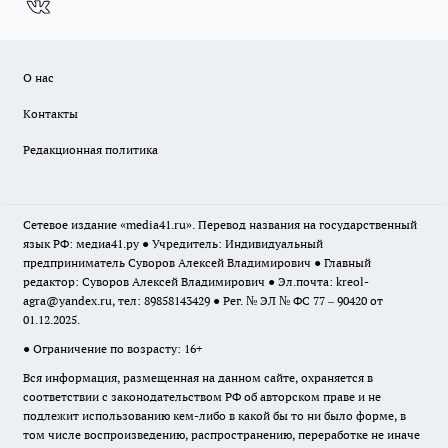
О нас
Контакты
Редакционная политика
Сетевое издание «media41.ru». Перевод названия на государственный
язык РФ: медиа41.ру ● Учредитель: Индивидуальный
предприниматель Суворов Алексей Владимирович ● Главный
редактор: Суворов Алексей Владимирович ● Эл.почта:
kreol-
agra@yandex.ru
, тел: 89858143429 ● Рег. № ЭЛ № ФС 77 – 90420 от
01.12.2025.
● Ограничение по возрасту: 16+
Вся информация, размещенная на данном сайте, охраняется в
соответствии с законодательством РФ об авторском праве и не
подлежит использованию кем-либо в какой бы то ни было форме, в
том числе воспроизведению, распространению, переработке не иначе