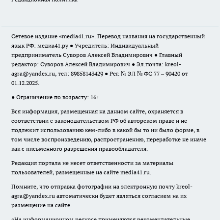
Сетевое издание «media41.ru». Перевод названия на государственный
язык РФ: медиа41.ру ● Учредитель: Индивидуальный
предприниматель Суворов Алексей Владимирович ● Главный
редактор: Суворов Алексей Владимирович ● Эл.почта:
kreol-
agra@yandex.ru
, тел: 89858143429 ● Рег. № ЭЛ № ФС 77 – 90420 от
01.12.2025.
● Ограничение по возрасту: 16+
Вся информация, размещенная на данном сайте, охраняется в
соответствии с законодательством РФ об авторском праве и не
подлежит использованию кем-либо в какой бы то ни было форме, в
том числе воспроизведению, распространению, переработке не иначе
как с письменного разрешения правообладателя.
Редакция портала не несет ответственности за материалы
пользователей, размещенные на сайте media41.ru.
Помните, что отправка фотографии на электронную почту
kreol-
agra@yandex.ru
автоматически будет являться согласием на их
размещение на сайте.
«На информационном ресурсе применяются рекомендательные