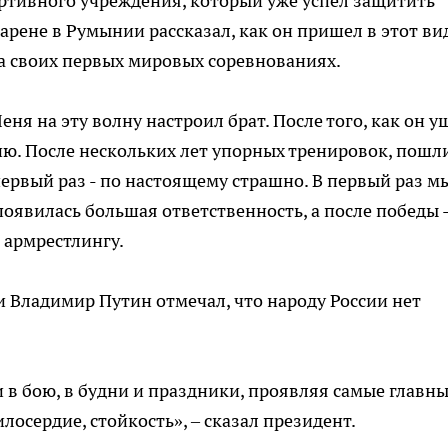
ртивного учреждения, который уже успел защитить
арене в Румынии рассказал, как он пришел в этот ви
а своих первых мировых соревнованиях.
еня на эту волну настроил брат. После того, как он у
ю. После нескольких лет упорных тренировок, пошл
первый раз - по настоящему страшно. В первый раз м
появилась большая ответственность, а после победы 
о армрестлингу.
 Владимир Путин отмечал, что народу России нет
 в бою, в будни и праздники, проявляя самые главн
лосердие, стойкость», – сказал президент.