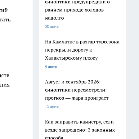
синоптики предупредили о
раннем приходе холодов
кий
надолго
тать
23 июля
На Камчатке в разгар турсезона
перекрыли дорогу к
Халактырскому пляжу
9 июля
дств
Август и сентябрь 2026:
ения
синоптики пересмотрели
прогноз — жара проиграет
12 июля
Как заправить канистру, если
везде запрещено: 3 законных
способа