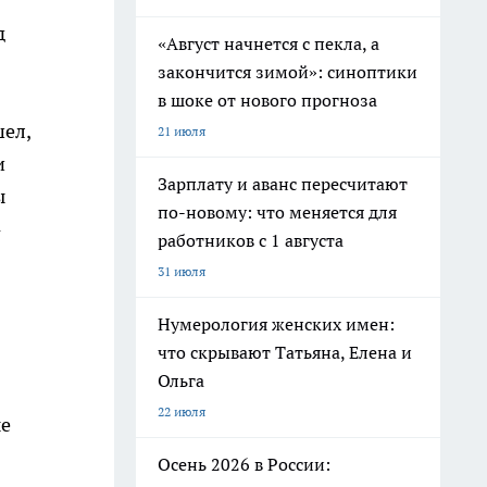
д
«Август начнется с пекла, а
закончится зимой»: синоптики
в шоке от нового прогноза
шел,
21 июля
и
Зарплату и аванс пересчитают
ы
по-новому: что меняется для
-
работников с 1 августа
31 июля
Нумерология женских имен:
что скрывают Татьяна, Елена и
Ольга
22 июля
ые
Осень 2026 в России: