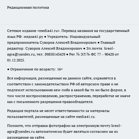
Редакционная политика
Сетевое издание «media41.ru». Перевод названия на государственный
язык РФ: медиа41.ру ● Учредитель: Индивидуальный
предприниматель Суворов Алексей Владимирович ● Главный
редактор: Суворов Алексей Владимирович ● Эл.почта:
kreol-
agra@yandex.ru
, тел: 89858143429 ● Рег. № ЭЛ № ФС 77 – 90420 от
01.12.2025.
● Ограничение по возрасту: 16+
Вся информация, размещенная на данном сайте, охраняется в
соответствии с законодательством РФ об авторском праве и не
подлежит использованию кем-либо в какой бы то ни было форме, в
том числе воспроизведению, распространению, переработке не иначе
как с письменного разрешения правообладателя.
Редакция портала не несет ответственности за материалы
пользователей, размещенные на сайте media41.ru.
Помните, что отправка фотографии на электронную почту
kreol-
agra@yandex.ru
автоматически будет являться согласием на их
размещение на сайте.