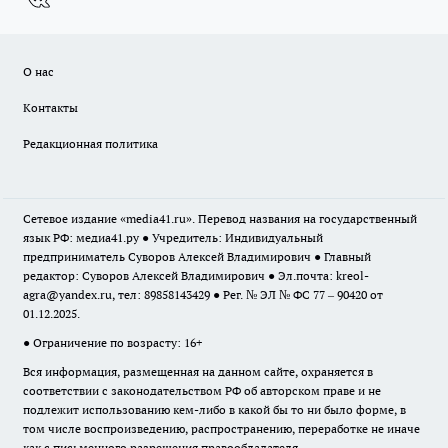
О нас
Контакты
Редакционная политика
Сетевое издание «media41.ru». Перевод названия на государственный
язык РФ: медиа41.ру ● Учредитель: Индивидуальный
предприниматель Суворов Алексей Владимирович ● Главный
редактор: Суворов Алексей Владимирович ● Эл.почта:
kreol-
agra@yandex.ru
, тел: 89858143429 ● Рег. № ЭЛ № ФС 77 – 90420 от
01.12.2025.
● Ограничение по возрасту: 16+
Вся информация, размещенная на данном сайте, охраняется в
соответствии с законодательством РФ об авторском праве и не
подлежит использованию кем-либо в какой бы то ни было форме, в
том числе воспроизведению, распространению, переработке не иначе
как с письменного разрешения правообладателя.