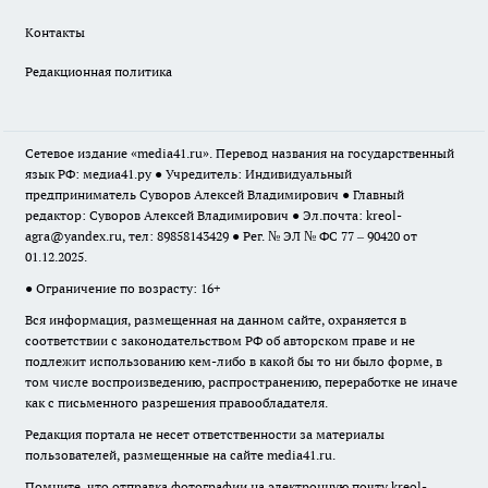
Контакты
Редакционная политика
Сетевое издание «media41.ru». Перевод названия на государственный
язык РФ: медиа41.ру ● Учредитель: Индивидуальный
предприниматель Суворов Алексей Владимирович ● Главный
редактор: Суворов Алексей Владимирович ● Эл.почта:
kreol-
agra@yandex.ru
, тел: 89858143429 ● Рег. № ЭЛ № ФС 77 – 90420 от
01.12.2025.
● Ограничение по возрасту: 16+
Вся информация, размещенная на данном сайте, охраняется в
соответствии с законодательством РФ об авторском праве и не
подлежит использованию кем-либо в какой бы то ни было форме, в
том числе воспроизведению, распространению, переработке не иначе
как с письменного разрешения правообладателя.
Редакция портала не несет ответственности за материалы
пользователей, размещенные на сайте media41.ru.
Помните, что отправка фотографии на электронную почту
kreol-