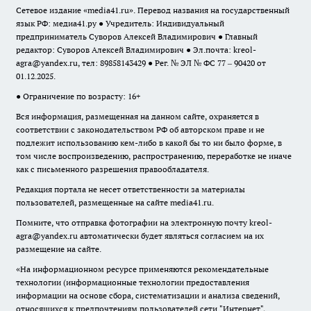
Сетевое издание «media41.ru». Перевод названия на государственный
язык РФ: медиа41.ру ● Учредитель: Индивидуальный
предприниматель Суворов Алексей Владимирович ● Главный
редактор: Суворов Алексей Владимирович ● Эл.почта:
kreol-
agra@yandex.ru
, тел: 89858143429 ● Рег. № ЭЛ № ФС 77 – 90420 от
01.12.2025.
● Ограничение по возрасту: 16+
Вся информация, размещенная на данном сайте, охраняется в
соответствии с законодательством РФ об авторском праве и не
подлежит использованию кем-либо в какой бы то ни было форме, в
том числе воспроизведению, распространению, переработке не иначе
как с письменного разрешения правообладателя.
Редакция портала не несет ответственности за материалы
пользователей, размещенные на сайте media41.ru.
Помните, что отправка фотографии на электронную почту
kreol-
agra@yandex.ru
автоматически будет являться согласием на их
размещение на сайте.
«На информационном ресурсе применяются рекомендательные
технологии (информационные технологии предоставления
информации на основе сбора, систематизации и анализа сведений,
относящихся к предпочтениям пользователей сети "Интернет",