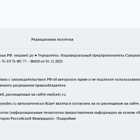
Редакционная политика
 язык РФ: медиа41.ру ● Учредитель: Индивидуальный предприниматель Суворо
г. № ЭЛ № ФС 77 – 90420 от 01.12.2025.
твии с законодательством РФ об авторском праве и не подлежит использовани
менного разрешения правообладателя.
ей, размещенные на сайте media41.ru.
yandex.ru
автоматически будет являться согласием на их размещение на сайте.
гии (информационные технологии предоставления информации на основе сбор
итории Российской Федерации)».
Подробнее