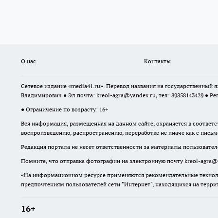
О нас
Контакты
Сетевое издание «media41.ru». Перевод названия на государственный
Владимирович ● Эл.почта:
kreol-agra@yandex.ru
, тел: 89858143429 ● Ре
● Ограничение по возрасту: 16+
Вся информация, размещенная на данном сайте, охраняется в соответс
воспроизведению, распространению, переработке не иначе как с пись
Редакция портала не несет ответственности за материалы пользовател
Помните, что отправка фотографии на электронную почту
kreol-agra@
«На информационном ресурсе применяются рекомендательные техноло
предпочтениям пользователей сети "Интернет", находящихся на терр
16+