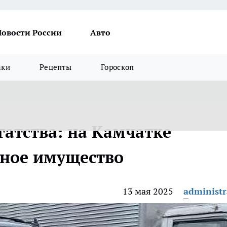
Новости России
Авто
аки
Рецепты
Гороскоп
атства: на Камчатке
нное имущество
13 мая 2025
administr