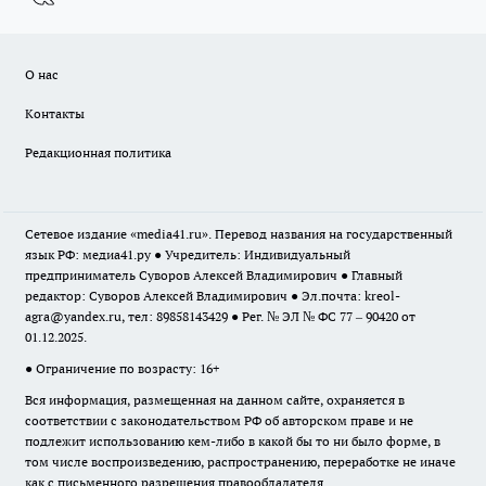
О нас
Контакты
Редакционная политика
Сетевое издание «media41.ru». Перевод названия на государственный
язык РФ: медиа41.ру ● Учредитель: Индивидуальный
предприниматель Суворов Алексей Владимирович ● Главный
редактор: Суворов Алексей Владимирович ● Эл.почта:
kreol-
agra@yandex.ru
, тел: 89858143429 ● Рег. № ЭЛ № ФС 77 – 90420 от
01.12.2025.
● Ограничение по возрасту: 16+
Вся информация, размещенная на данном сайте, охраняется в
соответствии с законодательством РФ об авторском праве и не
подлежит использованию кем-либо в какой бы то ни было форме, в
том числе воспроизведению, распространению, переработке не иначе
как с письменного разрешения правообладателя.