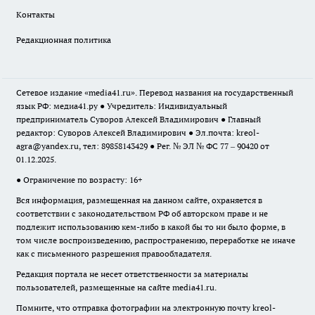
Контакты
Редакционная политика
Сетевое издание «media41.ru». Перевод названия на государственный
язык РФ: медиа41.ру ● Учредитель: Индивидуальный
предприниматель Суворов Алексей Владимирович ● Главный
редактор: Суворов Алексей Владимирович ● Эл.почта:
kreol-
agra@yandex.ru
, тел: 89858143429 ● Рег. № ЭЛ № ФС 77 – 90420 от
01.12.2025.
● Ограничение по возрасту: 16+
Вся информация, размещенная на данном сайте, охраняется в
соответствии с законодательством РФ об авторском праве и не
подлежит использованию кем-либо в какой бы то ни было форме, в
том числе воспроизведению, распространению, переработке не иначе
как с письменного разрешения правообладателя.
Редакция портала не несет ответственности за материалы
пользователей, размещенные на сайте media41.ru.
Помните, что отправка фотографии на электронную почту
kreol-