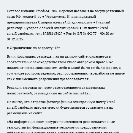
Сетевое издание «media41.ru». Перевод названия на государственный
язык РФ: медиа41.ру ● Учредитель: Индивидуальный
предприниматель Суворов Алексей Владимирович ● Главный
редактор: Суворов Алексей Владимирович ● Эл.почта:
kreol-
agra@yandex.ru
, тел: 89858143429 ● Рег. № ЭЛ № ФС 77 – 90420 от
01.12.2025.
● Ограничение по возрасту: 16+
Вся информация, размещенная на данном сайте, охраняется в
соответствии с законодательством РФ об авторском праве и не
подлежит использованию кем-либо в какой бы то ни было форме, в
том числе воспроизведению, распространению, переработке не иначе
как с письменного разрешения правообладателя.
Редакция портала не несет ответственности за материалы
пользователей, размещенные на сайте media41.ru.
Помните, что отправка фотографии на электронную почту
kreol-
agra@yandex.ru
автоматически будет являться согласием на их
размещение на сайте.
«На информационном ресурсе применяются рекомендательные
технологии (информационные технологии предоставления
информации на основе сбора, систематизации и анализа сведений,