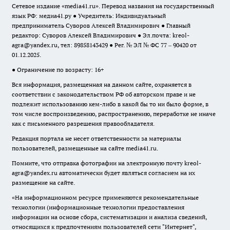
Сетевое издание «media41.ru». Перевод названия на государственный
язык РФ: медиа41.ру ● Учредитель: Индивидуальный
предприниматель Суворов Алексей Владимирович ● Главный
редактор: Суворов Алексей Владимирович ● Эл.почта:
kreol-
agra@yandex.ru
, тел: 89858143429 ● Рег. № ЭЛ № ФС 77 – 90420 от
01.12.2025.
● Ограничение по возрасту: 16+
Вся информация, размещенная на данном сайте, охраняется в
соответствии с законодательством РФ об авторском праве и не
подлежит использованию кем-либо в какой бы то ни было форме, в
том числе воспроизведению, распространению, переработке не иначе
как с письменного разрешения правообладателя.
Редакция портала не несет ответственности за материалы
пользователей, размещенные на сайте media41.ru.
Помните, что отправка фотографии на электронную почту
kreol-
agra@yandex.ru
автоматически будет являться согласием на их
размещение на сайте.
«На информационном ресурсе применяются рекомендательные
технологии (информационные технологии предоставления
информации на основе сбора, систематизации и анализа сведений,
относящихся к предпочтениям пользователей сети "Интернет",