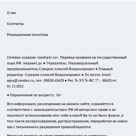
О нас
Контакты
Редакционная политика
Сетевое издание «media41.ru». Перевод названия на государственный
язык РФ: медиа41.ру ● Учредитель: Индивидуальный
предприниматель Суворов Алексей Владимирович ● Главный
редактор: Суворов Алексей Владимирович ● Эл.почта:
kreol-
agra@yandex.ru
, тел: 89858143429 ● Рег. № ЭЛ № ФС 77 – 90420 от
01.12.2025.
● Ограничение по возрасту: 16+
Вся информация, размещенная на данном сайте, охраняется в
соответствии с законодательством РФ об авторском праве и не
подлежит использованию кем-либо в какой бы то ни было форме, в
том числе воспроизведению, распространению, переработке не иначе
как с письменного разрешения правообладателя.
Редакция портала не несет ответственности за материалы