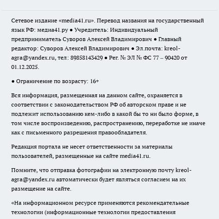
Сетевое издание «media41.ru». Перевод названия на государственный
язык РФ: медиа41.ру ● Учредитель: Индивидуальный
предприниматель Суворов Алексей Владимирович ● Главный
редактор: Суворов Алексей Владимирович ● Эл.почта:
kreol-
agra@yandex.ru
, тел: 89858143429 ● Рег. № ЭЛ № ФС 77 – 90420 от
01.12.2025.
● Ограничение по возрасту: 16+
Вся информация, размещенная на данном сайте, охраняется в
соответствии с законодательством РФ об авторском праве и не
подлежит использованию кем-либо в какой бы то ни было форме, в
том числе воспроизведению, распространению, переработке не иначе
как с письменного разрешения правообладателя.
Редакция портала не несет ответственности за материалы
пользователей, размещенные на сайте media41.ru.
Помните, что отправка фотографии на электронную почту
kreol-
agra@yandex.ru
автоматически будет являться согласием на их
размещение на сайте.
«На информационном ресурсе применяются рекомендательные
технологии (информационные технологии предоставления